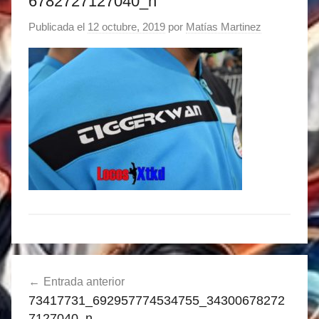
6782727127040_n
Publicada el
12 octubre, 2019
por
Matías Martinez
Navegación
Entrada anterior
de
73417731_692957774534755_34300678272
entradas
7127040_n