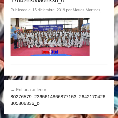
170426305806336_o
Publicada el
15 diciembre, 2019
por
Matías Martinez
Navegación
Entrada anterior
de
80276579_2365614866877153_2642170426
entradas
305806336_o