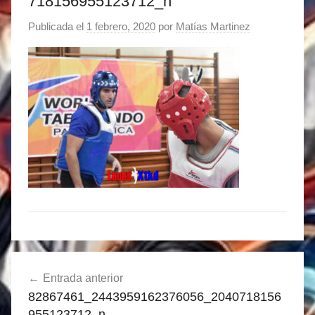
718156955123712_n
Publicada el
1 febrero, 2020
por
Matías Martinez
Navegación
Entrada anterior
de
82867461_2443959162376056_2040718156
entradas
955123712_n