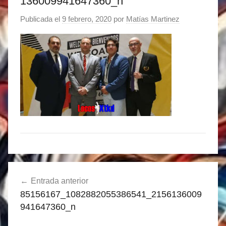
136009941647360_n
Publicada el
9 febrero, 2020
por
Matías Martinez
Navegación
Entrada anterior
de
85156167_1082882055386541_2156136009
entradas
941647360_n