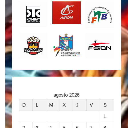
agosto 2026
D
L
M
X
J
V
S
1
2
3
4
5
6
7
8