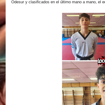
Odesur y clasificados en el último mano a mano, el e
a
t
í
a
s
M
a
r
t
i
n
e
z