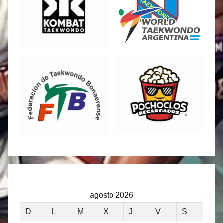
agosto 2026
D
L
M
X
J
V
S