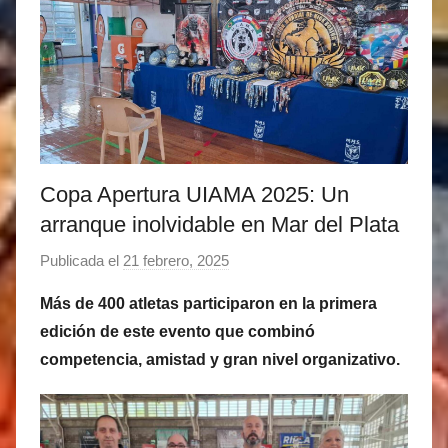
Copa Apertura UIAMA 2025: Un
arranque inolvidable en Mar del Plata
Publicada el
21 febrero, 2025
p
o
Más de 400 atletas participaron en la primera
r
edición de este evento que combinó
M
competencia, amistad y gran nivel organizativo.
a
t
í
a