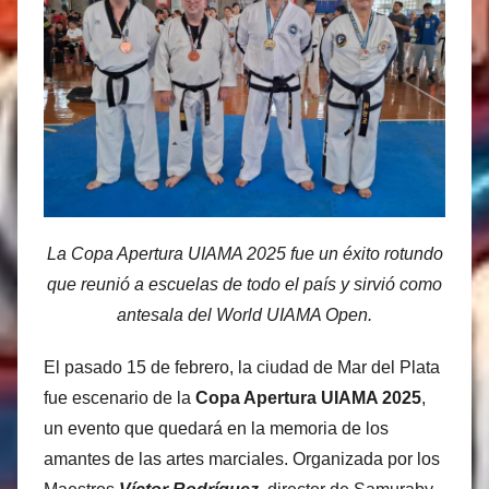
s
M
a
r
t
i
n
e
z
La Copa Apertura UIAMA 2025 fue un éxito rotundo
que reunió a escuelas de todo el país y sirvió como
antesala del World UIAMA Open.
El pasado 15 de febrero, la ciudad de Mar del Plata
fue escenario de la
Copa Apertura UIAMA 2025
,
un evento que quedará en la memoria de los
amantes de las artes marciales. Organizada por los