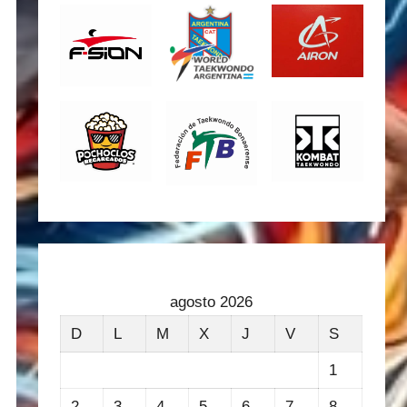
agosto 2026
D
L
M
X
J
V
S
1
2
3
4
5
6
7
8