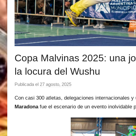
Copa Malvinas 2025: una jo
la locura del Wushu
Publicada el
27 agosto, 2025
p
o
Con casi 300 atletas, delegaciones internacionales y
r
Maradona
fue el escenario de un evento inolvidable p
M
a
t
í