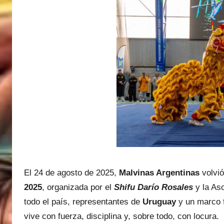
a
s
M
a
r
t
i
n
e
z
El 24 de agosto de 2025,
Malvinas Argentinas
volvió
2025
, organizada por el
Shifu Darío Rosales
y la As
todo el país, representantes de
Uruguay
y un marco f
vive con fuerza, disciplina y, sobre todo, con locura.