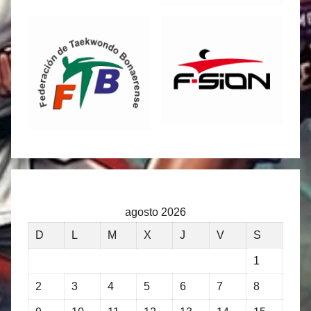
agosto 2026
D
L
M
X
J
V
S
1
2
3
4
5
6
7
8