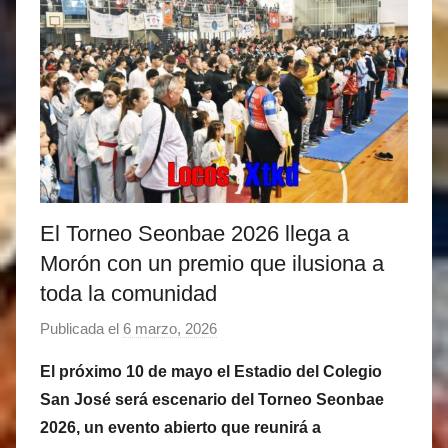
El Torneo Seonbae 2026 llega a
Morón con un premio que ilusiona a
toda la comunidad
Publicada el
6 marzo, 2026
p
o
El próximo 10 de mayo el Estadio del Colegio
r
San José será escenario del Torneo Seonbae
M
2026, un evento abierto que reunirá a
a