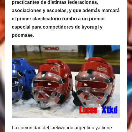
practicantes de distintas federaciones,
t
asociaciones y escuelas, y que además marcará
í
a
el primer clasificatorio rumbo a un premio
s
especial para competidores de kyorugi y
M
poomsae.
a
r
t
i
n
e
z
La comunidad del taekwondo argentino ya tiene