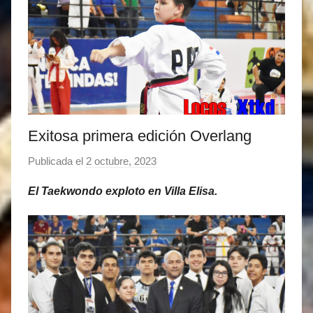
Exitosa primera edición Overlang
Publicada el
2 octubre, 2023
p
o
El Taekwondo exploto en Villa Elisa.
r
M
a
t
í
a
s