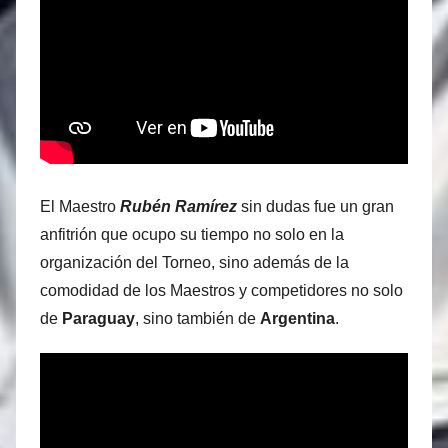
El Maestro
Rubén Ramírez
sin dudas fue un gran
anfitrión que ocupo su tiempo no solo en la
organización del Torneo, sino además de la
comodidad de los Maestros y competidores no solo
de
Paraguay
, sino también de
Argentina
.