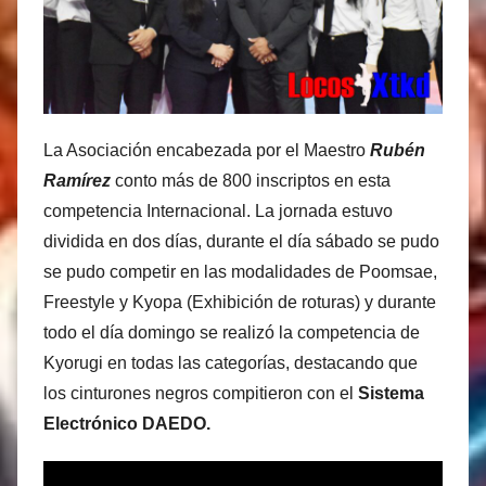
M
a
r
t
i
La Asociación encabezada por el Maestro
Rubén
n
Ramírez
conto más de 800 inscriptos en esta
e
competencia Internacional. La jornada estuvo
z
dividida en dos días, durante el día sábado se pudo
se pudo competir en las modalidades de Poomsae,
Freestyle y Kyopa (Exhibición de roturas) y durante
todo el día domingo se realizó la competencia de
Kyorugi en todas las categorías, destacando que
los cinturones negros compitieron con el
Sistema
Electrónico DAEDO.