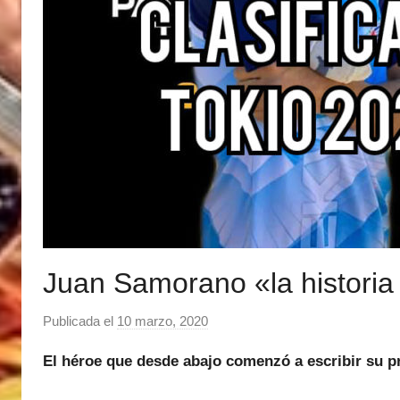
Juan Samorano «la historia
Publicada el
10 marzo, 2020
p
o
El héroe que desde abajo comenzó a escribir su pr
r
M