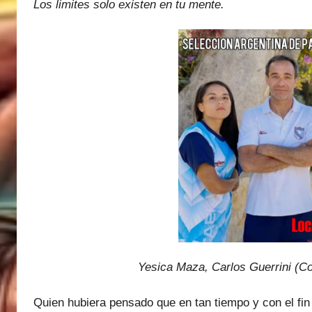
Los limites solo existen en tu mente.
a
t
í
a
s
M
a
r
t
i
n
e
z
Yesica Maza, Carlos Guerrini (
Quien hubiera pensado que en tan tiempo y con el fin