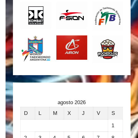
agosto 2026
D
L
M
X
J
V
S
1
2
3
4
5
6
7
8