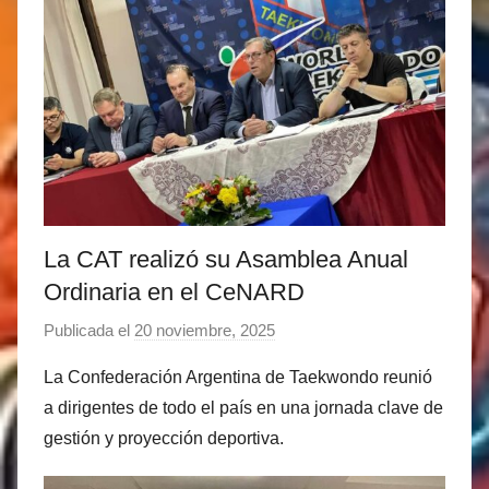
La CAT realizó su Asamblea Anual
Ordinaria en el CeNARD
Publicada el
20 noviembre, 2025
p
o
La Confederación Argentina de Taekwondo reunió
r
a dirigentes de todo el país en una jornada clave de
M
gestión y proyección deportiva.
a
t