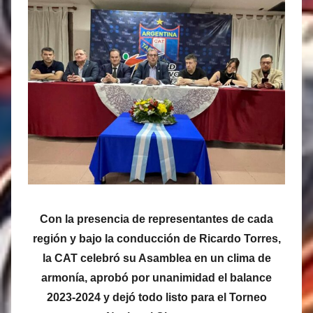
í
a
s
M
a
r
t
i
n
e
z
Con la presencia de representantes de cada
región y bajo la conducción de Ricardo Torres,
la CAT celebró su Asamblea en un clima de
armonía, aprobó por unanimidad el balance
2023-2024 y dejó todo listo para el Torneo