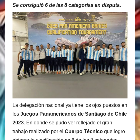
Se consiguió 6 de las 8 categorias en disputa.
r
M
a
t
í
a
s
M
a
r
t
i
La delegación nacional ya tiene los ojos puestos en
n
e
los
Juegos Panamericanos de Santiago de Chile
z
2023
. En donde se pudo ver reflejado el gran
trabajo realizado por el
Cuerpo Técnico
que logro