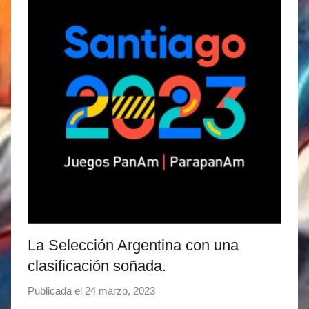
La Selección Argentina con una
clasificación soñada.
Publicada el
24 marzo, 2023
p
o