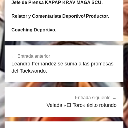
Jefe de Prensa KAPAP KRAV MAGA SCU.
Relator y Comentarista Deportivo/ Productor.
Coaching Deportivo.
Navegación
Entrada anterior
de
Leandro Fernandez se suma a las promesas
entradas
del Taekwondo.
Entrada siguiente
Velada «El Toro» éxito rotundo