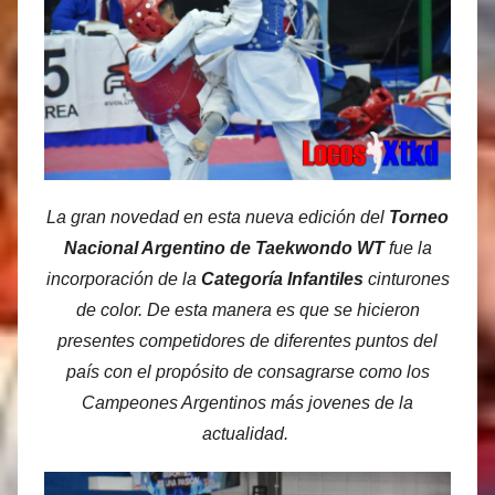
s
M
a
r
t
i
n
La gran novedad en esta nueva edición del
Torneo
e
Nacional Argentino de Taekwondo WT
fue la
z
incorporación de la
Categoría Infantiles
cinturones
de color. De esta manera es que se hicieron
presentes competidores de diferentes puntos del
país con el propósito de consagrarse como los
Campeones Argentinos más jovenes de la
actualidad.