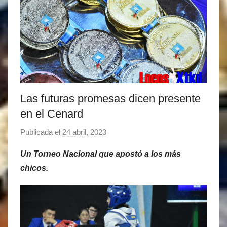
Las futuras promesas dicen presente
en el Cenard
Publicada el
24 abril, 2023
p
o
Un Torneo Nacional que apostó a los más
r
chicos.
M
a
t
í
a