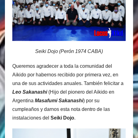
M
a
r
t
i
n
Seiki Dojo (Perón 1974 CABA)
e
z
Queremos agradecer a toda la comunidad del
Aikido por habernos recibido por primera vez, en
una de sus actividades anuales. También felicitar a
Leo Sakanashi
(Hijo del pionero del Aikido en
Argentina
Masafumi Sakanashi
) por su
cumpleaños y darnos esta nota dentro de las
instalaciones del
Seiki Dojo
.