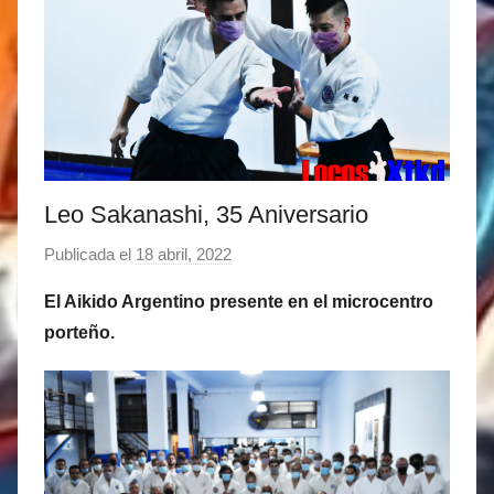
Leo Sakanashi, 35 Aniversario
Publicada el
18 abril, 2022
p
o
El Aikido Argentino presente en el microcentro
r
porteño.
M
a
t
í
a
s