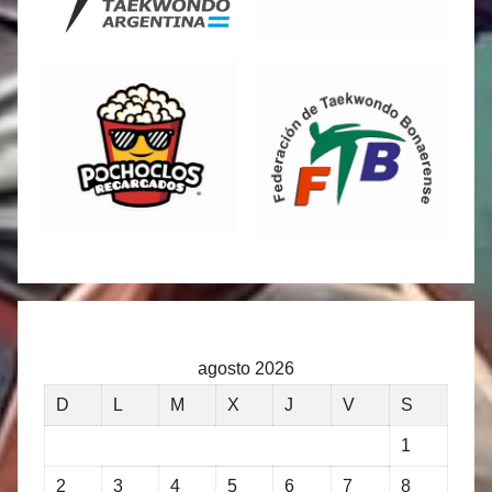
agosto 2026
D
L
M
X
J
V
S
1
2
3
4
5
6
7
8