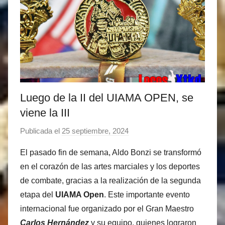
Luego de la II del UIAMA OPEN, se
viene la III
Publicada el
25 septiembre, 2024
p
o
El pasado fin de semana, Aldo Bonzi se transformó
r
en el corazón de las artes marciales y los deportes
M
de combate, gracias a la realización de la segunda
a
etapa del
UIAMA Open
. Este importante evento
t
internacional fue organizado por el Gran Maestro
í
a
Carlos Hernández
y su equipo, quienes lograron