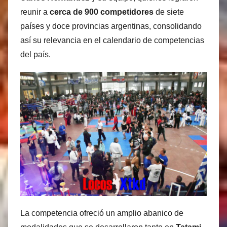
s
reunir a
cerca de 900 competidores
de siete
M
países y doce provincias argentinas, consolidando
a
así su relevancia en el calendario de competencias
r
del país.
t
i
n
e
z
La competencia ofreció un amplio abanico de