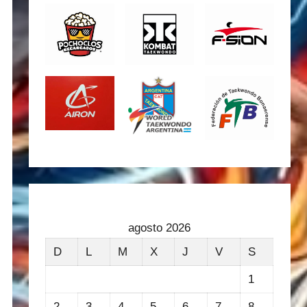
agosto 2026
D
L
M
X
J
V
S
1
2
3
4
5
6
7
8