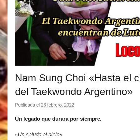
Nam Sung Choi «Hasta el ci
del Taekwondo Argentino»
Publicada el
26 febrero, 2022
p
o
Un legado que durara por siempre.
r
M
«Un saludo al cielo»
a