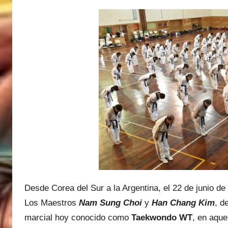
t
í
a
s
M
a
r
t
i
n
e
z
Desde Corea del Sur a la Argentina, el 22 de junio de
Los Maestros
Nam Sung Choi
y
Han Chang Kim
, d
marcial hoy conocido como
Taekwondo WT
, en aqu