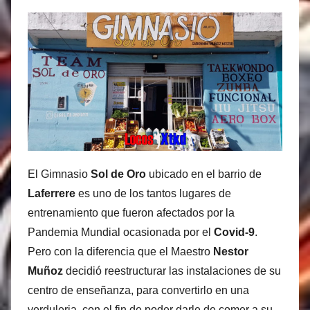
t
í
a
s
M
a
r
t
i
El Gimnasio
Sol de Oro
ubicado en el barrio de
n
Laferrere
es uno de los tantos lugares de
e
entrenamiento que fueron afectados por la
z
Pandemia Mundial ocasionada por el
Covid-9
.
Pero con la diferencia que el Maestro
Nestor
Muñoz
decidió reestructurar las instalaciones de su
centro de enseñanza, para convertirlo en una
verduleria, con el fin de poder darle de comer a su