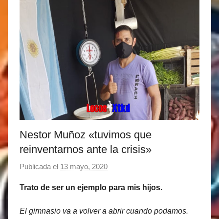
Nestor Muñoz «tuvimos que
reinventarnos ante la crisis»
Publicada el
13 mayo, 2020
p
o
Trato de ser un ejemplo para mis hijos.
r
M
El gimnasio va a volver a abrir cuando podamos.
a