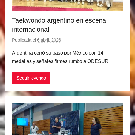
Taekwondo argentino en escena
internacional
Publicada el
6 abril, 2026
p
o
Argentina cerró su paso por México con 14
r
medallas y señales firmes rumbo a ODESUR
M
a
Seguir leyendo
t
í
a
s
M
a
r
t