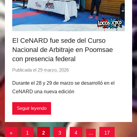
i
n
e
z
El CeNARD fue sede del Curso
Nacional de Arbitraje en Poomsae
con presencia federal
Publicada el
29 marzo, 2026
p
o
Durante el 28 y 29 de marzo se desarrolló en el
r
CeNARD una nueva edición
M
a
Seguir leyendo
t
í
a
Paginación
Entradas
«
1
2
3
4
…
17
s