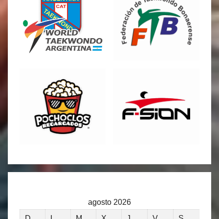
agosto 2026
D
L
M
X
J
V
S