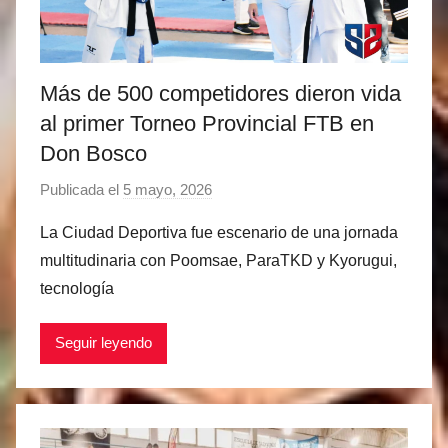
e
z
Más de 500 competidores dieron vida
al primer Torneo Provincial FTB en
Don Bosco
Publicada el
5 mayo, 2026
p
o
La Ciudad Deportiva fue escenario de una jornada
r
multitudinaria con Poomsae, ParaTKD y Kyorugui,
M
tecnología
a
t
Seguir leyendo
í
a
s
M