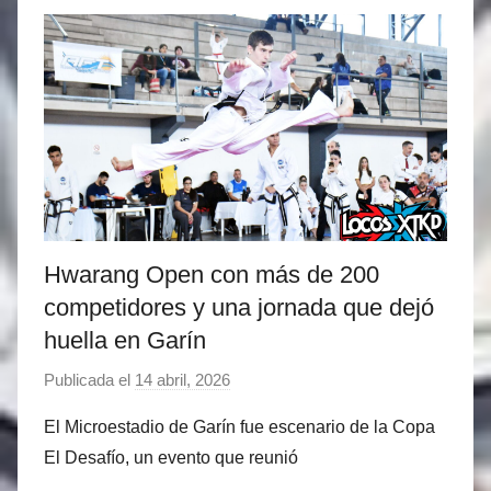
t
r
i
t
c
i
i
n
a
e
s
z
Hwarang Open con más de 200
competidores y una jornada que dejó
huella en Garín
Publicada el
14 abril, 2026
p
o
El Microestadio de Garín fue escenario de la Copa
r
El Desafío, un evento que reunió
M