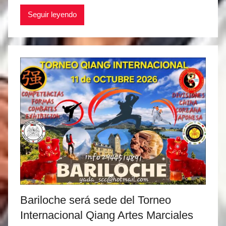
a
Seguir leyendo
t
í
a
s
M
a
r
t
i
n
e
z
Bariloche será sede del Torneo
Internacional Qiang Artes Marciales