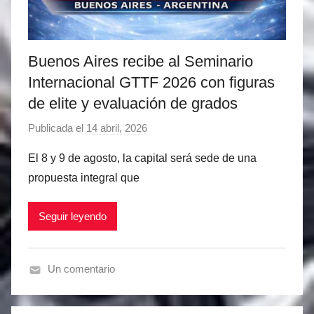
z
Buenos Aires recibe al Seminario
Internacional GTTF 2026 con figuras
de elite y evaluación de grados
Publicada el
14 abril, 2026
p
o
El 8 y 9 de agosto, la capital será sede de una
r
propuesta integral que
M
a
Seguir leyendo
t
í
a
Un comentario
s
N
M
o
a