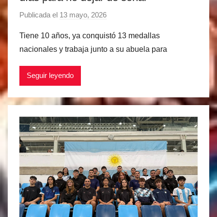
Publicada el
13 mayo, 2026
p
o
Tiene 10 años, ya conquistó 13 medallas
r
nacionales y trabaja junto a su abuela para
M
a
Seguir leyendo
t
í
a
s
M
a
r
t
i
n
e
z