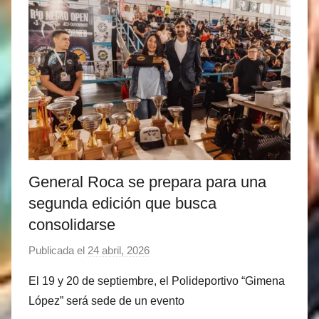
a
r
t
i
n
e
z
General Roca se prepara para una
segunda edición que busca
consolidarse
Publicada el
24 abril, 2026
p
o
El 19 y 20 de septiembre, el Polideportivo “Gimena
r
López” será sede de un evento
M