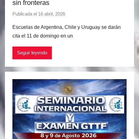
sin fronteras
Publicada el
16 abril, 2026
p
o
Escuelas de Argentina, Chile y Uruguay se darán
r
cita el 11 de domingo en un
M
a
Seguir leyendo
t
í
a
s
M
a
r
t
i
n
e