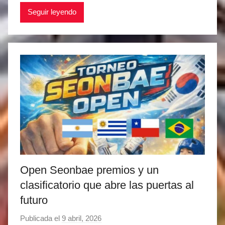
a
Seguir leyendo
t
í
a
s
M
a
r
t
i
n
e
z
Open Seonbae premios y un
clasificatorio que abre las puertas al
futuro
Publicada el
9 abril, 2026
p