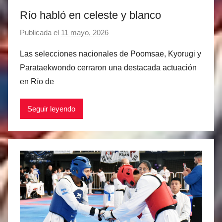
Río habló en celeste y blanco
Publicada el
11 mayo, 2026
p
o
Las selecciones nacionales de Poomsae, Kyorugi y
r
Parataekwondo cerraron una destacada actuación
M
en Río de
a
t
Seguir leyendo
í
a
s
M
a
r
t
i
n