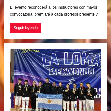
o
El evento reconocerá a los instructores con mayor
r
convocatoria, premiará a cada profesor presente y
M
a
Seguir leyendo
t
í
a
s
M
a
r
t
i
n
e
z