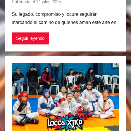
Publicada el
14 julio, 2025
p
o
Su legado, compromiso y locura seguirán
r
marcando el camino de quienes aman este arte en
M
a
Seguir leyendo
t
í
a
s
M
a
r
t
i
n
e
z