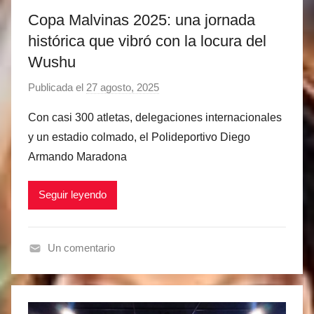
Copa Malvinas 2025: una jornada
histórica que vibró con la locura del
Wushu
Publicada el
27 agosto, 2025
p
o
Con casi 300 atletas, delegaciones internacionales
r
y un estadio colmado, el Polideportivo Diego
M
Armando Maradona
a
t
Seguir leyendo
í
a
s
Un comentario
M
A
a
r
r
c
t