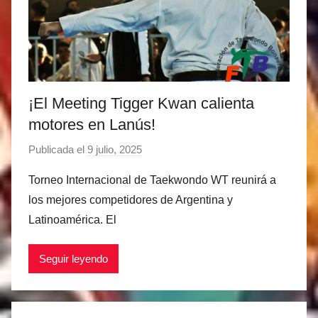
n
e
z
¡El Meeting Tigger Kwan calienta
motores en Lanús!
Publicada el
9 julio, 2025
p
o
Torneo Internacional de Taekwondo WT reunirá a
r
los mejores competidores de Argentina y
M
Latinoamérica. El
a
t
Seguir leyendo
í
a
s
M