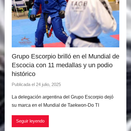
e
z
Grupo Escorpio brilló en el Mundial de
Escocia con 11 medallas y un podio
histórico
Publicada el
24 julio, 2025
p
o
La delegación argentina del Grupo Escorpio dejó
r
su marca en el Mundial de Taekwon-Do TI
M
a
Seguir leyendo
t
í