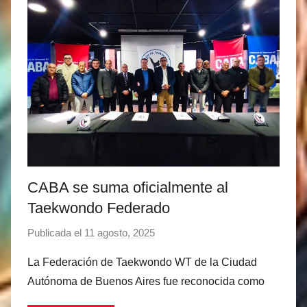
h
i
i
n
v
e
a
z
d
a
s
CABA se suma oficialmente al
Taekwondo Federado
Publicada el
11 agosto, 2025
p
o
La Federación de Taekwondo WT de la Ciudad
r
Autónoma de Buenos Aires fue reconocida como
M
a