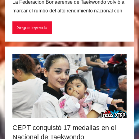
La Federación Bonaerense de Taekwondo volvió a
r
marcar el rumbo del alto rendimiento nacional con
M
a
Seguir leyendo
t
í
a
s
M
a
r
t
i
n
e
z
CEPT conquistó 17 medallas en el
Nacional de Taekwondo