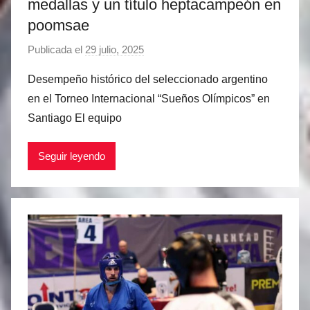
medallas y un título heptacampeón en
poomsae
Publicada el
29 julio, 2025
p
o
Desempeño histórico del seleccionado argentino
r
en el Torneo Internacional “Sueños Olímpicos” en
M
Santiago El equipo
a
t
Seguir leyendo
í
a
s
M
a
r
t
i
n