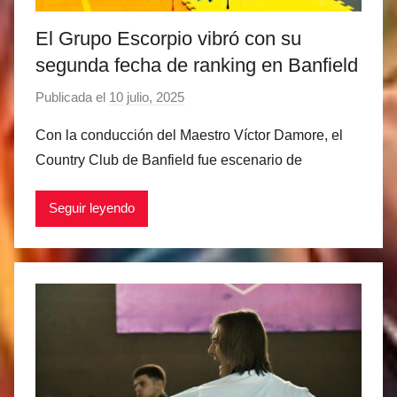
El Grupo Escorpio vibró con su
segunda fecha de ranking en Banfield
Publicada el
10 julio, 2025
p
o
Con la conducción del Maestro Víctor Damore, el
r
Country Club de Banfield fue escenario de
M
a
Seguir leyendo
t
í
a
s
M
a
r
t
i