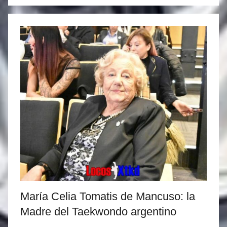
a
s
M
a
r
t
i
n
e
z
María Celia Tomatis de Mancuso: la
Madre del Taekwondo argentino