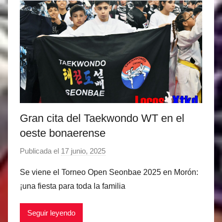
a
r
t
i
n
e
z
Gran cita del Taekwondo WT en el
oeste bonaerense
Publicada el
17 junio, 2025
p
o
Se viene el Torneo Open Seonbae 2025 en Morón:
r
¡una fiesta para toda la familia
M
a
Seguir leyendo
t