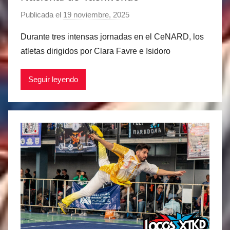
Publicada el
19 noviembre, 2025
p
o
Durante tres intensas jornadas en el CeNARD, los
r
atletas dirigidos por Clara Favre e Isidoro
M
a
Seguir leyendo
t
í
a
s
M
a
r
t
i
n
e
z