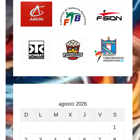
agosto 2026
D
L
M
X
J
V
S
1
2
3
4
5
6
7
8