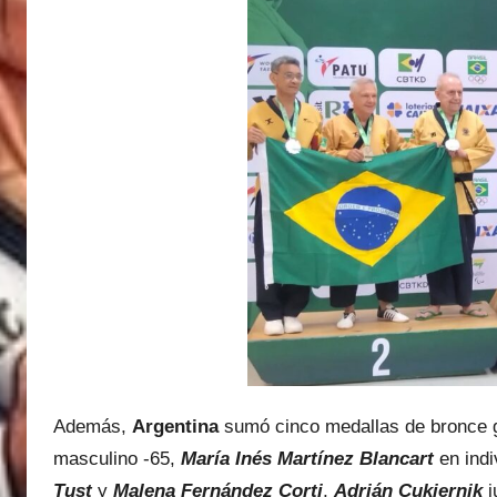
Además,
Argentina
sumó cinco medallas de bronce g
masculino -65,
María Inés Martínez Blancart
en indi
Tust
y
Malena Fernández Corti
,
Adrián Cukiernik
j