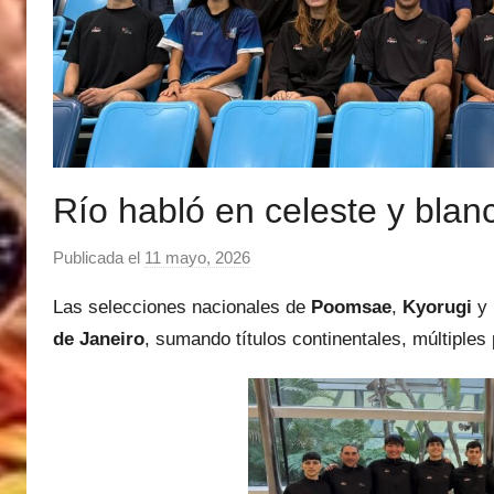
Río habló en celeste y blan
Publicada el
11 mayo, 2026
p
o
Las selecciones nacionales de
Poomsae
,
Kyorugi
y
r
de Janeiro
, sumando títulos continentales, múltiples 
M
a
t
í
a
s