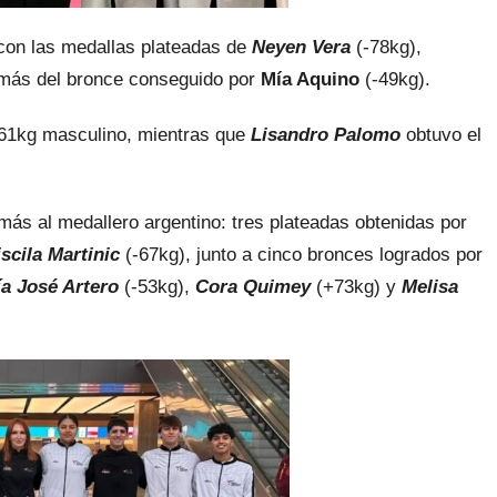
 con las medallas plateadas de
Neyen Vera
(-78kg),
más del bronce conseguido por
Mía Aquino
(-49kg).
-61kg masculino, mientras que
Lisandro Palomo
obtuvo el
más al medallero argentino: tres plateadas obtenidas por
iscila Martinic
(-67kg), junto a cinco bronces logrados por
a José Artero
(-53kg),
Cora Quimey
(+73kg) y
Melisa