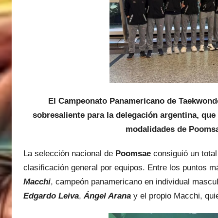
M
a
r
t
i
n
e
z
El Campeonato Panamericano de Taekwondo 
sobresaliente para la delegación argentina, que
modalidades de Poomsa
La selección nacional de
Poomsae
consiguió un total
clasificación general por equipos. Entre los puntos 
Macchi
, campeón panamericano en individual masculi
Edgardo Leiva
,
Ángel Arana
y el propio Macchi, qui