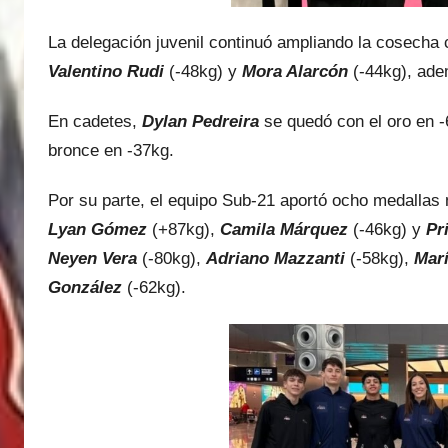
La delegación juvenil continuó ampliando la cosecha
Valentino Rudi
(-48kg) y
Mora Alarcón
(-44kg), ade
En cadetes,
Dylan Pedreira
se quedó con el oro en 
bronce en -37kg.
Por su parte, el equipo Sub-21 aportó ocho medallas 
Lyan Gómez
(+87kg),
Camila Márquez
(-46kg) y
Pr
Neyen Vera
(-80kg),
Adriano Mazzanti
(-58kg),
Marí
González
(-62kg).