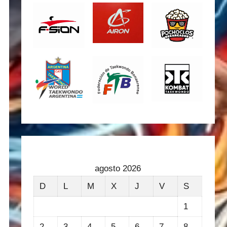
agosto 2026
D
L
M
X
J
V
S
1
2
3
4
5
6
7
8