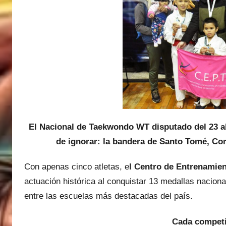
M
a
r
t
i
n
e
z
El Nacional de Taekwondo WT disputado del 23 a
de ignorar: la bandera de Santo Tomé, Corr
Con apenas cinco atletas, e
l Centro de Entrenamie
actuación histórica al conquistar 13 medallas nacion
entre las escuelas más destacadas del país.
Cada competi