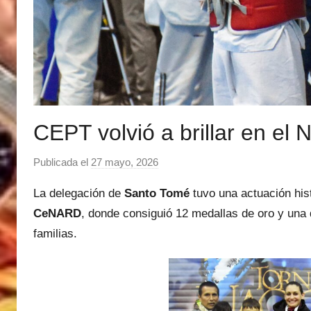
CEPT volvió a brillar en el 
Publicada el
27 mayo, 2026
p
o
La delegación de
Santo Tomé
tuvo una actuación his
r
CeNARD
, donde consiguió 12 medallas de oro y una d
M
familias.
a
t
í
a
s