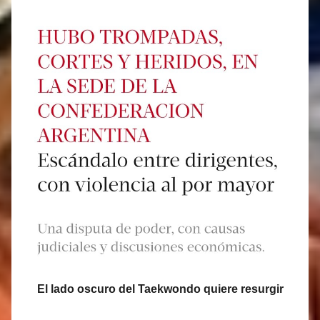
a
s
M
a
r
t
i
n
e
z
El lado oscuro del Taekwondo quiere resurgir