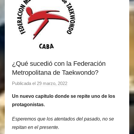
¿Qué sucedió con la Federación
Metropolitana de Taekwondo?
Publicada el
29 marzo, 2022
p
o
Un nuevo capitulo donde se repite uno de los
r
protagonistas.
M
a
Esperemos que los atentados del pasado, no se
t
repitan en el presente.
í