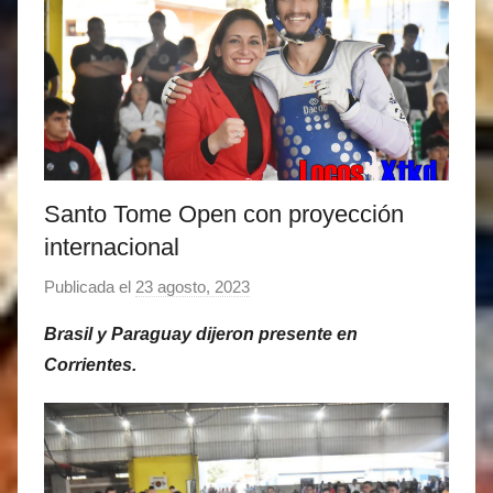
Santo Tome Open con proyección
internacional
Publicada el
23 agosto, 2023
p
o
Brasil y Paraguay dijeron presente en
r
Corrientes.
M
a
t
í
a