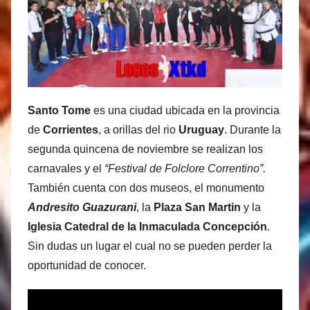
s
M
a
r
t
i
Santo Tome
es una ciudad ubicada en la provincia
n
de
Corrientes
, a orillas del rio
Uruguay
. Durante la
e
segunda quincena de noviembre se realizan los
z
carnavales y el
“Festival de Folclore Correntino”.
También cuenta con dos museos, el monumento
Andresito Guazurani
, la
Plaza San Martin
y la
Iglesia Catedral de la Inmaculada Concepción
.
Sin dudas un lugar el cual no se pueden perder la
oportunidad de conocer.