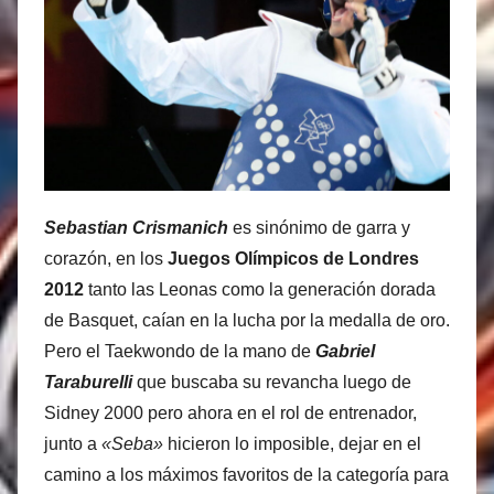
í
a
s
M
a
r
t
i
Sebastian Crismanich
es sinónimo de garra y
n
corazón, en los
Juegos Olímpicos de Londres
e
2012
tanto las Leonas como la generación dorada
z
de Basquet, caían en la lucha por la medalla de oro.
Pero el Taekwondo de la mano de
Gabriel
Taraburelli
que buscaba su revancha luego de
Sidney 2000 pero ahora en el rol de entrenador,
junto a
«Seba»
hicieron lo imposible, dejar en el
camino a los máximos favoritos de la categoría para