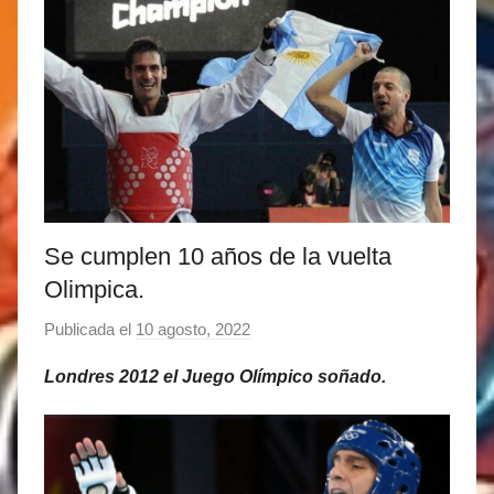
Se cumplen 10 años de la vuelta
Olimpica.
Publicada el
10 agosto, 2022
p
o
Londres 2012 el Juego Olímpico soñado.
r
M
a
t