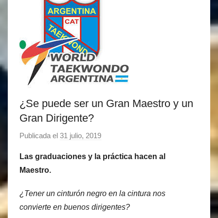
¿Se puede ser un Gran Maestro y un
Gran Dirigente?
Publicada el
31 julio, 2019
p
o
Las graduaciones y la práctica hacen al
r
Maestro.
M
a
¿Tener un cinturón negro en la cintura nos
t
convierte en buenos dirigentes?
í