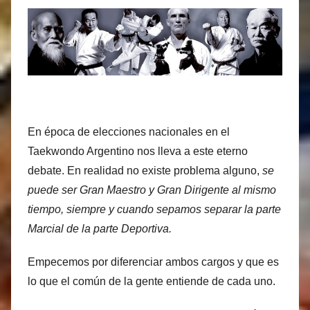
a
s
M
a
r
t
i
En época de elecciones nacionales en el
n
Taekwondo Argentino nos lleva a este eterno
e
z
debate. En realidad no existe problema alguno,
se
puede ser Gran Maestro y Gran Dirigente al mismo
tiempo, siempre y cuando sepamos separar la parte
Marcial de la parte Deportiva.
Empecemos por diferenciar ambos cargos y que es
lo que el común de la gente entiende de cada uno.