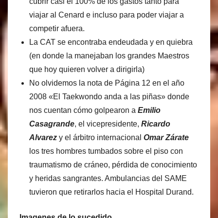
cubrir casi el 100% de los gastos tanto para
viajar al Cenard e incluso para poder viajar a
competir afuera.
La CAT se encontraba endeudada y en quiebra
(en donde la manejaban los grandes Maestros
que hoy quieren volver a dirigirla)
No olvidemos la nota de Página 12 en el año
2008 «El Taekwondo anda a las piñas» donde
nos cuentan cómo golpearon a
Emilio
Casagrande
, el vicepresidente,
Ricardo
Alvarez
y el árbitro internacional
Omar Zárate
los tres hombres tumbados sobre el piso con
traumatismo de cráneo, pérdida de conocimiento
y heridas sangrantes. Ambulancias del SAME
tuvieron que retirarlos hacia el Hospital Durand.
Imagenes de lo sucedido.