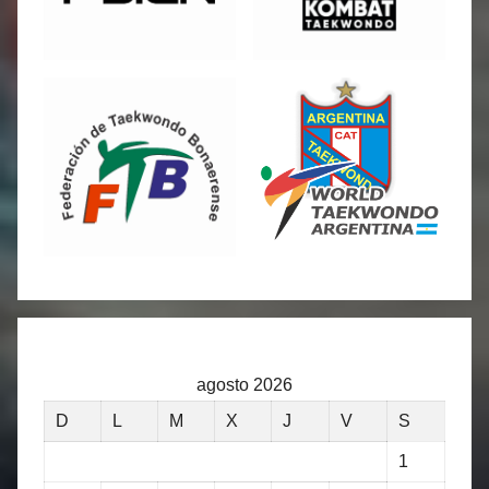
agosto 2026
D
L
M
X
J
V
S
1