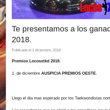
Te presentamos a los ganad
2018.
Publicada el
1 diciembre, 2018
p
o
Premios Locosxtkd 2018.
r
M
1 de diciembre
AUSPICIA PREMIOS OESTE.
a
t
í
a
Llego el dia mas esperado por los Taekwondistas no
s
M