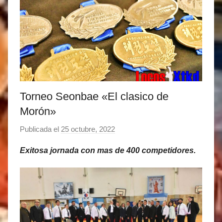
Torneo Seonbae «El clasico de
Morón»
Publicada el
25 octubre, 2022
p
o
Exitosa jornada con mas de 400 competidores.
r
M
a
t
í
a