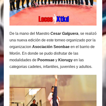
s
M
a
r
t
De la mano del Maestro
Cesar Galguera
, se realizó
i
una nueva edición de este torneo organizado por la
n
organizacion
Asociación Seonbae
en el barrio de
e
Morón. En donde se pudo disfrutar de las
z
modalidades de
Poomsae
y
Kiorugy
en las
categorias cadetes, infantiles, juveniles y adultos.