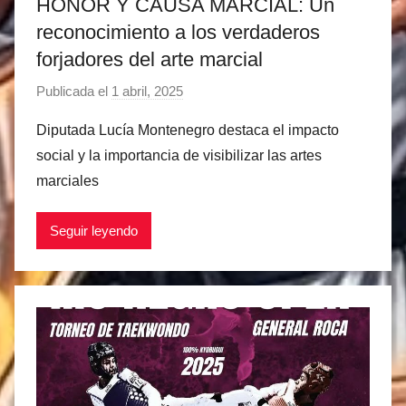
HONOR Y CAUSA MARCIAL: Un
reconocimiento a los verdaderos
forjadores del arte marcial
Publicada el
1 abril, 2025
p
o
Diputada Lucía Montenegro destaca el impacto
r
social y la importancia de visibilizar las artes
M
marciales
a
t
Seguir leyendo
í
a
s
M
a
r
t
i