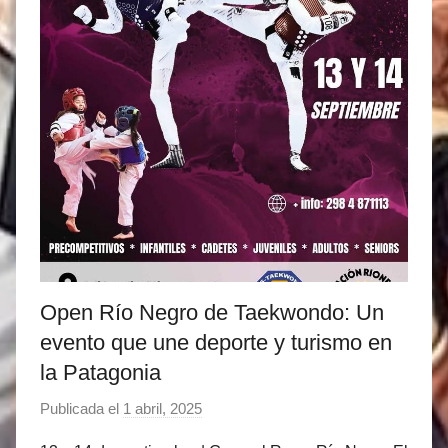
n
e
z
Open Río Negro de Taekwondo: Un
evento que une deporte y turismo en
la Patagonia
Publicada el
1 abril, 2025
p
o