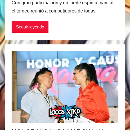
Con gran participación y un fuerte espíritu marcial,
r
el torneo reunió a competidores de todas
M
a
Seguir leyendo
t
í
a
s
M
a
r
t
i
n
e
z