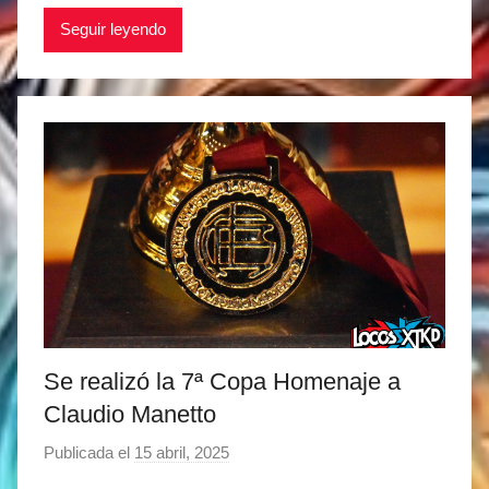
a
Seguir leyendo
t
í
a
s
M
a
r
t
i
n
e
z
Se realizó la 7ª Copa Homenaje a
Claudio Manetto
Publicada el
15 abril, 2025
p
o