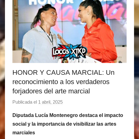
HONOR Y CAUSA MARCIAL: Un
reconocimiento a los verdaderos
forjadores del arte marcial
Publicada el
1 abril, 2025
p
o
Diputada Lucía Montenegro destaca el impacto
r
social y la importancia de visibilizar las artes
M
marciales
a