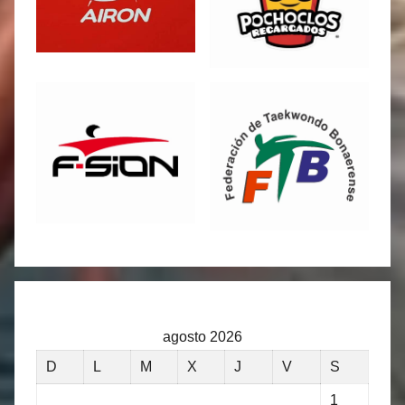
agosto 2026
D
L
M
X
J
V
S
1