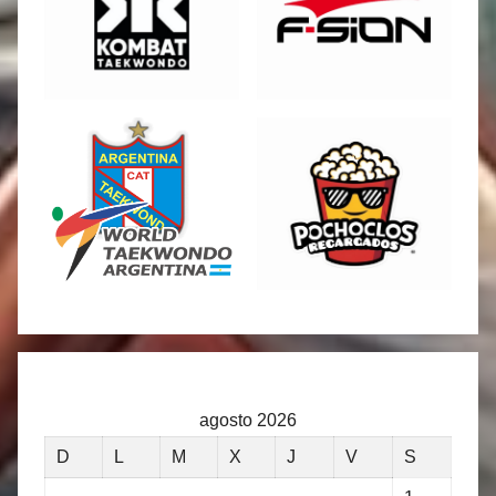
agosto 2026
D
L
M
X
J
V
S