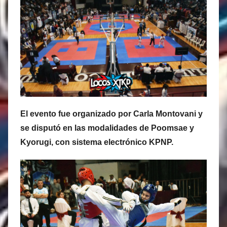
s
M
a
r
t
i
n
e
El evento fue organizado por Carla Montovani y
z
se disputó en las modalidades de Poomsae y
Kyorugi, con sistema electrónico KPNP.