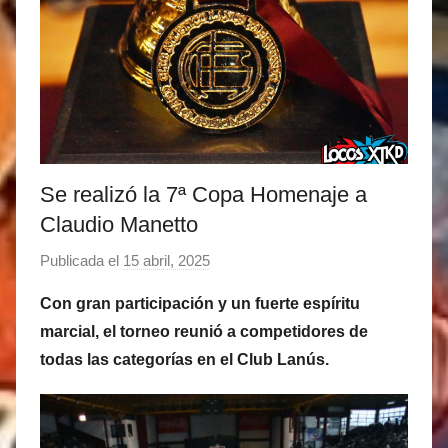
Se realizó la 7ª Copa Homenaje a
Claudio Manetto
Publicada el
15 abril, 2025
p
o
Con gran participación y un fuerte espíritu
r
marcial, el torneo reunió a competidores de
M
todas las categorías en el Club Lanús.
a
t
í
a