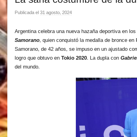
Publicada el
31 agosto, 2024
p
o
r
Argentina celebra una nueva hazaña deportiva en lo
M
Samorano
, quien conquistó la medalla de bronce en
a
Samorano, de 42 años, se impuso en un ajustado co
t
logro que obtuvo en
Tokio 2020
. La dupla con
Gabrie
í
del mundo.
a
s
M
a
r
t
i
n
e