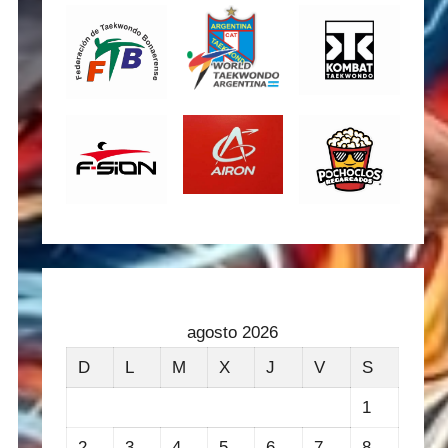
agosto 2026
D
L
M
X
J
V
S
1
2
3
4
5
6
7
8