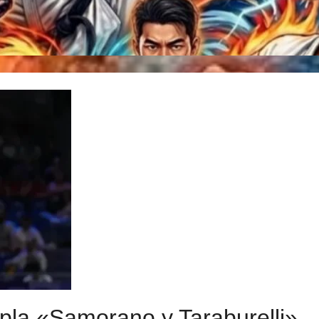
pla «Samorano y Taraburelli»