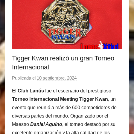
Tigger Kwan realizó un gran Torneo
Internacional
Publicada el
10 septiembre, 2024
p
o
El
Club Lanús
fue el escenario del prestigioso
r
Torneo Internacional Meeting Tigger Kwan
, un
M
evento que reunió a más de 600 competidores de
a
diversas partes del mundo. Organizado por el
t
Maestro
Daniel Aquino
, el torneo destacó por su
í
a
excelente organización y la alta calidad de los