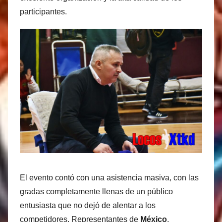
s
participantes.
M
a
r
t
i
n
e
z
El evento contó con una asistencia masiva, con las
gradas completamente llenas de un público
entusiasta que no dejó de alentar a los
competidores. Representantes de
México
,