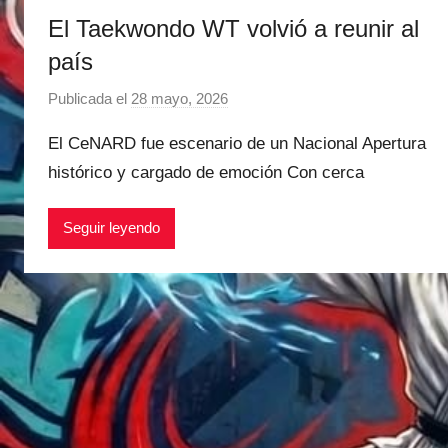
El Taekwondo WT volvió a reunir al
país
Publicada el
28 mayo, 2026
p
o
El CeNARD fue escenario de un Nacional Apertura
r
histórico y cargado de emoción Con cerca
M
a
Seguir leyendo
t
í
a
s
M
a
r
t
i