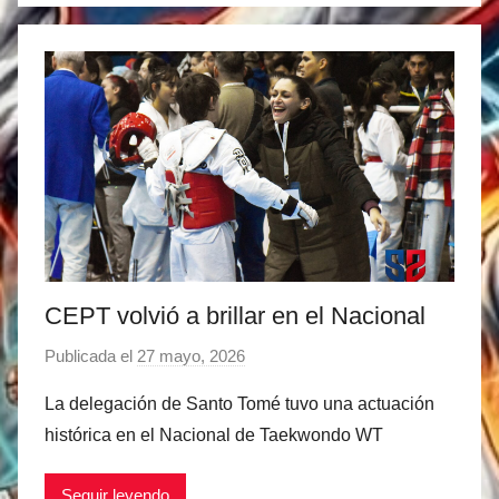
CEPT volvió a brillar en el Nacional
Publicada el
27 mayo, 2026
p
o
La delegación de Santo Tomé tuvo una actuación
r
histórica en el Nacional de Taekwondo WT
M
a
Seguir leyendo