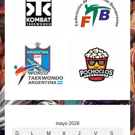
mayo 2026
D
L
M
X
J
V
S