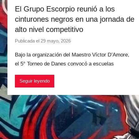
El Grupo Escorpio reunió a los
cinturones negros en una jornada de
alto nivel competitivo
Publicada el
29 mayo, 2026
p
o
Bajo la organización del Maestro Víctor D’Amore,
r
el 5° Torneo de Danes convocó a escuelas
M
a
Seguir leyendo
t
í
a
s
M
a
r
t